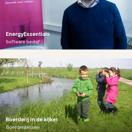
EnergyEssentials
Software bedrijf
Boerderij in de kijker
Boerderijlessen